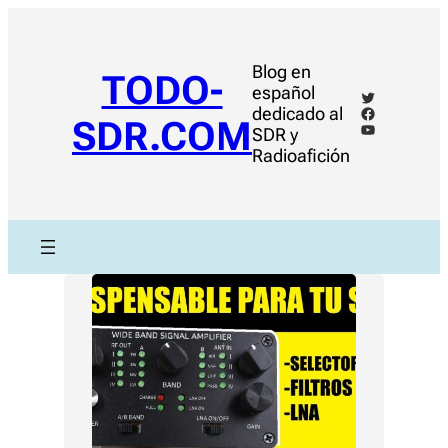
Saltar
al
contenido
Blog en
TODO-
español
Twitter
Facebook
dedicado al
SDR.COM
YouTube
SDR y
Radioafición