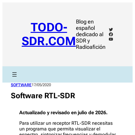
Saltar
al
contenido
Blog en
TODO-
español
Twitter
Facebook
dedicado al
SDR.COM
YouTube
SDR y
Radioafición
SOFTWARE
17/05/2020
Software RTL-SDR
Actualizado y revisado en julio de 2026.
Para utilizar un receptor RTL-SDR necesitas
un programa que permita visualizar el
espectro, sintonizar frecuencias y demodular