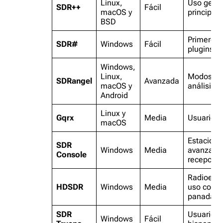
Linux,
Uso gener
SDR++
Fácil
macOS y
principian
BSD
Primeros 
SDR#
Windows
Fácil
plugins
Windows,
Linux,
Modos dig
SDRangel
Avanzada
macOS y
análisis
Android
Linux y
Gqrx
Media
Usuarios 
macOS
Estacione
SDR
Windows
Media
avanzada
Console
recepción
Radioesc
HDSDR
Windows
Media
uso como
panadapt
SDR
Usuarios
Windows
Fácil