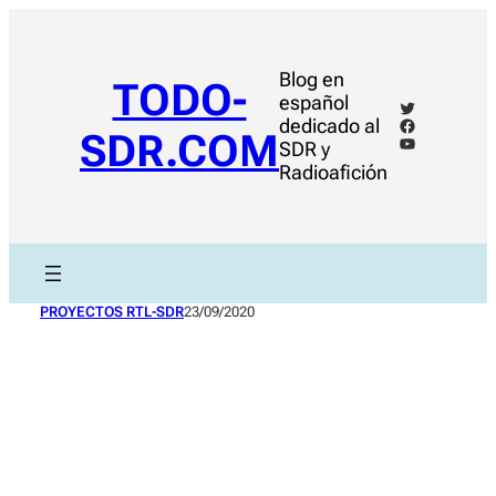
Saltar
al
contenido
Blog en
TODO-
español
Twitter
Facebook
dedicado al
SDR.COM
YouTube
SDR y
Radioafición
PROYECTOS RTL-SDR
23/09/2020