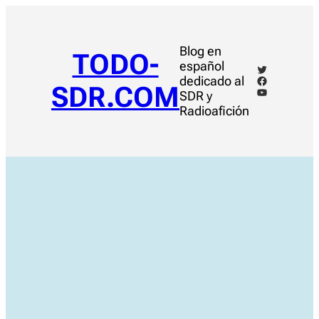
Saltar
al
contenido
Blog en
TODO-
español
Twitter
Facebook
dedicado al
SDR.COM
YouTube
SDR y
Radioafición