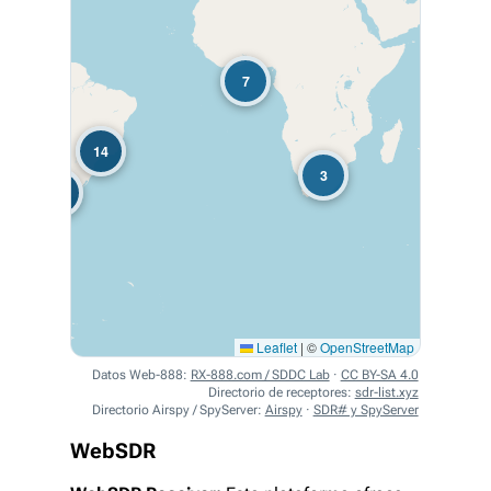
7
14
3
22
Leaflet
|
©
OpenStreetMap
Datos Web-888:
RX-888.com / SDDC Lab
·
CC BY-SA 4.0
Directorio de receptores:
sdr-list.xyz
Directorio Airspy / SpyServer:
Airspy
·
SDR# y SpyServer
WebSDR