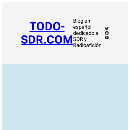
Saltar
al
contenido
Blog en
TODO-
español
Twitter
Facebook
dedicado al
SDR.COM
YouTube
SDR y
Radioafición