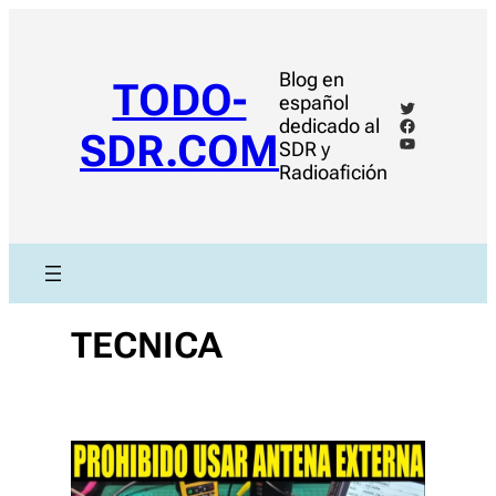
Saltar
al
contenido
Blog en
TODO-
español
Twitter
Facebook
dedicado al
SDR.COM
YouTube
SDR y
Radioafición
TECNICA