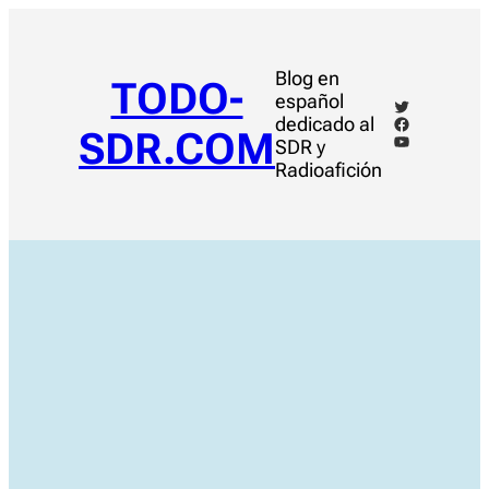
Saltar
al
contenido
Blog en
TODO-
español
Twitter
Facebook
dedicado al
SDR.COM
YouTube
SDR y
Radioafición