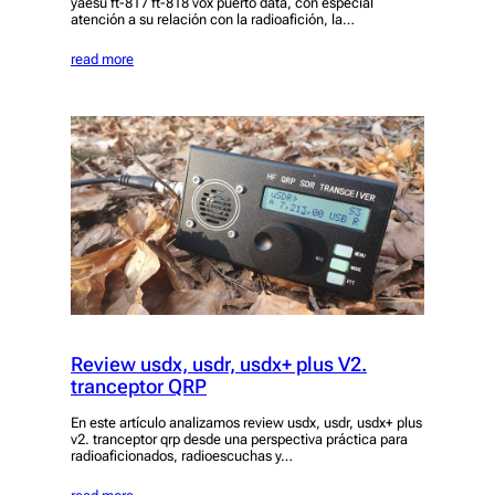
yaesu ft-817 ft-818 vox puerto data, con especial
atención a su relación con la radioafición, la…
read more
Review usdx, usdr, usdx+ plus V2.
tranceptor QRP
En este artículo analizamos review usdx, usdr, usdx+ plus
v2. tranceptor qrp desde una perspectiva práctica para
radioaficionados, radioescuchas y…