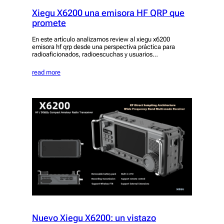
Xiegu X6200 una emisora HF QRP que
promete
En este artículo analizamos review al xiegu x6200
emisora hf qrp desde una perspectiva práctica para
radioaficionados, radioescuchas y usuarios…
read more
Nuevo Xiegu X6200: un vistazo