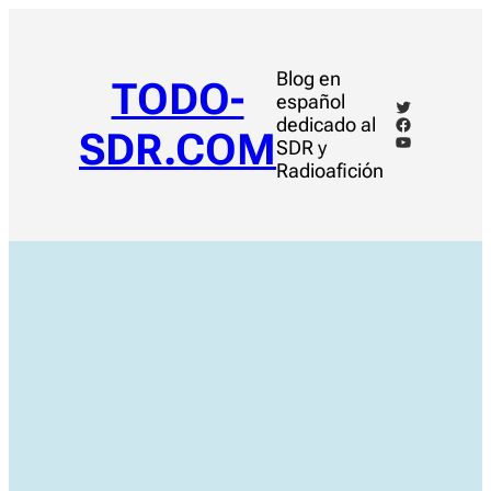
Saltar
al
contenido
Blog en
TODO-
español
Twitter
Facebook
dedicado al
SDR.COM
YouTube
SDR y
Radioafición