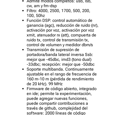
Admite modos completos: usb, lsb,
cw, am y fm-dsp
Filtro: 4000, 2500, 1700, 500, 200,
100, 50hz
Función DSP: control automático de
ganancia (agc), reducción de ruido (nr),
activación por voz, activación por voz
xmit, atenuador rx (att), compuerta de
ruido tx, control de transmisión tx,
control de volumen y medidor dbm/s
Transmisión de supresión de
portadora/banda lateral inversa Ssb:
mejor que -45dbc, imd3 (tono dual)
-33dbc; recepción: mejor que -50dbc
Soporte multibanda. Continuamente
ajustable en el rango de frecuencia de
160 m-10 m (pérdida de rendimiento
de 20 kHz). 99 MHz
Firmware de código abierto, integrado
en ide; permite la experimentación,
puede agregar nuevas funciones,
puede compartir contribuciones a
través de github, complejidad del
software: 2000 líneas de código