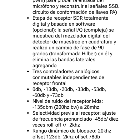
pwm) para probar la entrada del
micrófono y reconstruir el señales SSB.
circuito de conformación de llaves PA)
Etapa de receptor SDR totalmente
digital y basada en software
(opcional): la señal I/Q (compleja) se
muestrea del mezclador digital del
detector de muestreo en cuadratura y
realiza un cambio de fase de 90
grados (transformada Hilber) en él y
elimina las bandas laterales
agregando
Tres controladores analógicos
conmutables independientes del
receptor frontal
0db, -13db, -20db, -33db, -53db,
-60db y -73db
Nivel de ruido del receptor Mds:
-135dbm (200hz bw) a 28mhz
Selectividad previa al receptor: ajuste
de frecuencia pronunciado -45db/ diez
veces roll-off +/- 2khz
Rango dinámico de bloqueo: 20khz
offset 123db, 2khz offset 78db