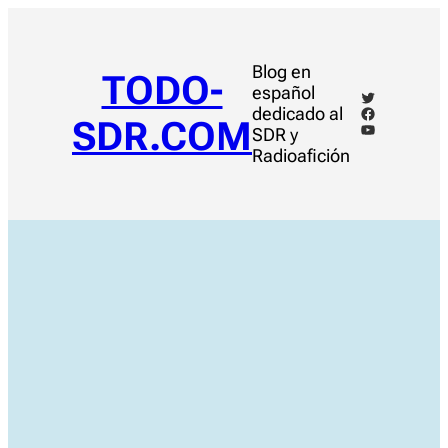
Saltar
al
contenido
Blog en
TODO-
español
Twitter
Facebook
dedicado al
SDR.COM
YouTube
SDR y
Radioafición