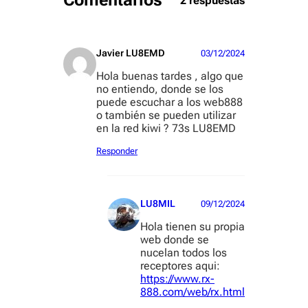
Comentarios
2 respuestas
Javier LU8EMD
03/12/2024
Hola buenas tardes , algo que
no entiendo, donde se los
puede escuchar a los web888
o también se pueden utilizar
en la red kiwi ? 73s LU8EMD
Responder
LU8MIL
09/12/2024
Hola tienen su propia
web donde se
nucelan todos los
receptores aqui:
https://www.rx-
888.com/web/rx.html