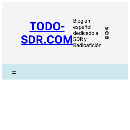
Saltar
al
contenido
Blog en
TODO-
español
Twitter
Facebook
dedicado al
SDR.COM
YouTube
SDR y
Radioafición