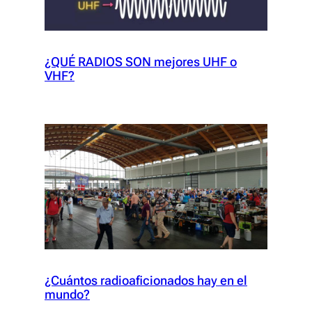
¿QUÉ RADIOS SON mejores UHF o
VHF?
¿Cuántos radioaficionados hay en el
mundo?