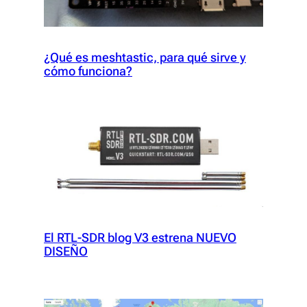
¿Qué es meshtastic, para qué sirve y
cómo funciona?
El RTL-SDR blog V3 estrena NUEVO
DISEÑO