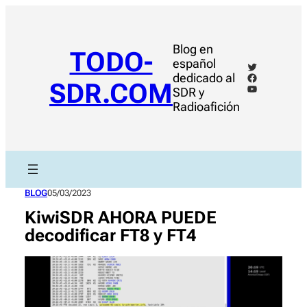
Saltar
al
contenido
Blog en
TODO-
español
Twitter
Facebook
dedicado al
SDR.COM
YouTube
SDR y
Radioafición
BLOG
05/03/2023
KiwiSDR AHORA PUEDE
decodificar FT8 y FT4