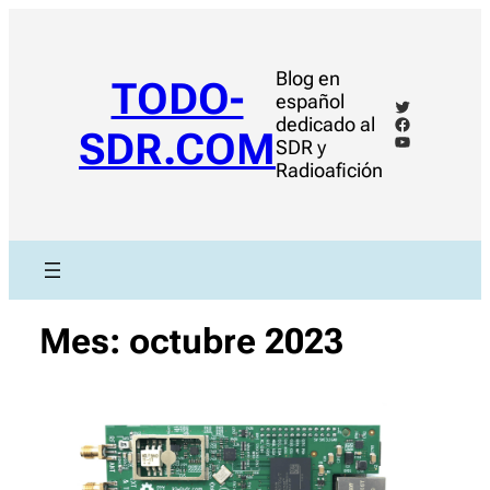
Saltar
al
contenido
Blog en
TODO-
español
Twitter
Facebook
dedicado al
SDR.COM
YouTube
SDR y
Radioafición
Mes:
octubre 2023